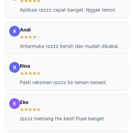
★
★
★
★
★
Aplikasi rpzzz cepat banget. Nggak lemot.
Andi
A
★
★
★
★
☆
Antarmuka rpzzz bersih dan mudah dipakai.
Rina
R
★
★
★
★
★
Pasti rekomen rpzzz ke teman-teman!
Eko
E
★
★
★
★
★
rpzzz memang the best! Puas banget.