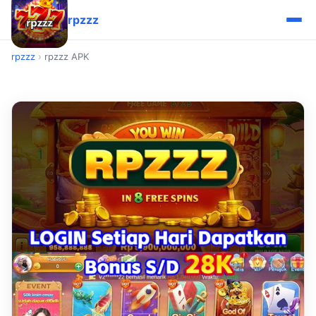
rpzzz
rpzzz
›
rpzzz APK