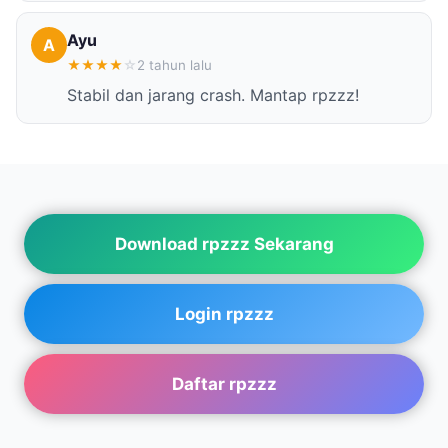
Ayu
A
★
★
★
★
☆
2 tahun lalu
Stabil dan jarang crash. Mantap rpzzz!
Download rpzzz Sekarang
Login rpzzz
Daftar rpzzz