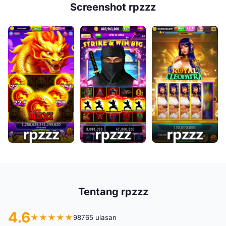
Screenshot rpzzz
Tentang rpzzz
4.6
★
★
★
★
★
98765 ulasan