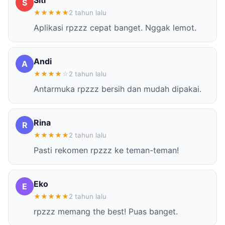
Siti
S
★
★
★
★
★
2 tahun lalu
Aplikasi rpzzz cepat banget. Nggak lemot.
Andi
A
★
★
★
★
☆
2 tahun lalu
Antarmuka rpzzz bersih dan mudah dipakai.
Rina
R
★
★
★
★
★
2 tahun lalu
Pasti rekomen rpzzz ke teman-teman!
Eko
E
★
★
★
★
★
2 tahun lalu
rpzzz memang the best! Puas banget.